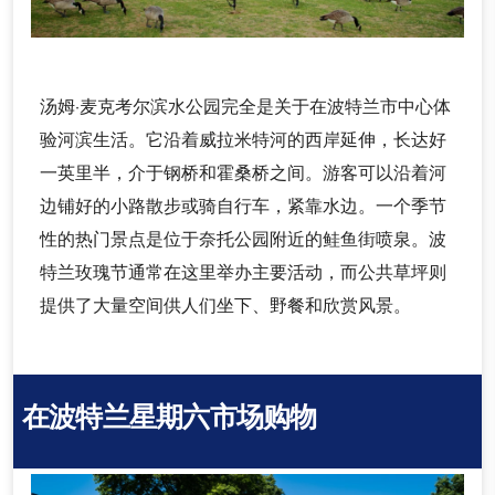
汤姆·麦克考尔滨水公园完全是关于在波特兰市中心体
验河滨生活。它沿着威拉米特河的西岸延伸，长达好
一英里半，介于钢桥和霍桑桥之间。游客可以沿着河
边铺好的小路散步或骑自行车，紧靠水边。一个季节
性的热门景点是位于奈托公园附近的鲑鱼街喷泉。波
特兰玫瑰节通常在这里举办主要活动，而公共草坪则
提供了大量空间供人们坐下、野餐和欣赏风景。
在波特兰星期六市场购物