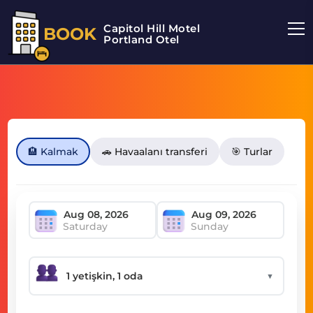
Capitol Hill Motel
BOOK
Portland Otel
🏨 Kalmak
🚗 Havaalanı transferi
🎯 Turlar
Saturday
Sunday
▼