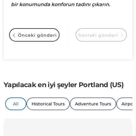
bir konumunda konforun tadını çıkarın.
Önceki gönderi
Sonraki gönderi
Yapılacak en iyi şeyler Portland (US)
All
Historical Tours
Adventure Tours
Airpor