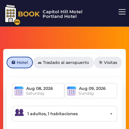
Capitol Hill Motel
BOOK
Portland Hotel
🏨 Hotel
🚗 Traslado al aeropuerto
🎯 Visitas
Saturday
Sunday
▼