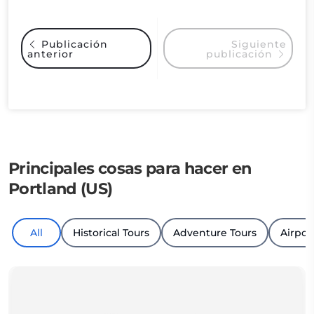
Siguiente
Publicación
anterior
publicación
Principales cosas para hacer en
Portland (US)
All
Historical Tours
Adventure Tours
Airpor