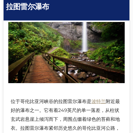
拉图雷尔瀑布
位于哥伦比亚河峡谷的拉图雷尔瀑布是
波特兰
附近最
好的瀑布之一。它有着249英尺的单一落差，从柱状
玄武岩悬崖上倾泻而下，周围点缀着绿色的苔藓和地
衣。拉图雷尔瀑布紧邻历史悠久的哥伦比亚河公路，