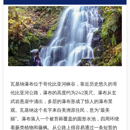
瓦基纳瀑布位于哥伦比亚河峡谷，靠近历史悠久的哥
伦比亚河公路，瀑布的高度约为242英尺。瀑布从玄
武岩悬崖中涌出，多层的瀑布形成了惊人的瀑布景
观。瓦基纳这个名字来自美洲原住民，意为“最美
丽”。瀑布落入一个被苔藓覆盖的圆形水池，四周环绕
着蕨类植物和藤枫。从公路上很容易通过一条短暂的