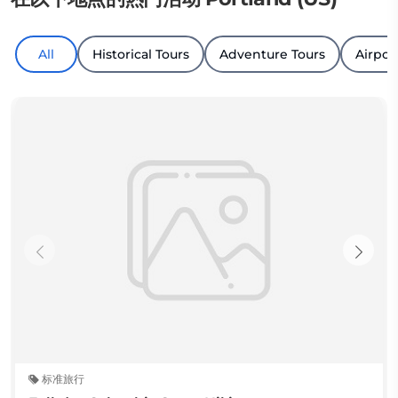
All
Historical Tours
Adventure Tours
Airpor
标准旅行