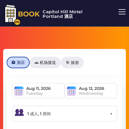
Capitol Hill Motel
BOOK
Portland 酒店
🏨 酒店
🚗 机场接送
🎯 旅游
Tuesday
Wednesday
▼