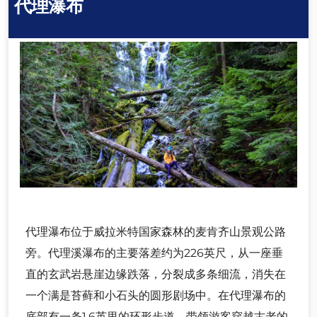
代理瀑布
代理瀑布位于威拉米特国家森林的麦肯齐山景观公路
旁。代理溪瀑布的主要落差约为226英尺，从一座垂
直的玄武岩悬崖边缘跌落，分裂成多条细流，消失在
一个满是苔藓和小石头的圆形剧场中。在代理瀑布的
底部有一条1.6英里的环形步道，带领游客穿越古老的