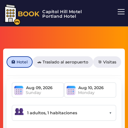
Capitol Hill Motel
BOOK
Portland Hotel
🏨 Hotel
🚗 Traslado al aeropuerto
🎯 Visitas
Sunday
Monday
▼