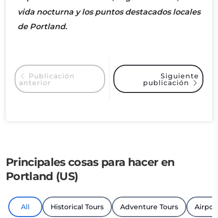
vida nocturna y los puntos destacados locales
de Portland.
Siguiente
Publicación
anterior
publicación
Principales cosas para hacer en
Portland (US)
All
Historical Tours
Adventure Tours
Airpor