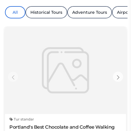
All
Historical Tours
Adventure Tours
Airpor
Tur standar
Portland's Best Chocolate and Coffee Walking