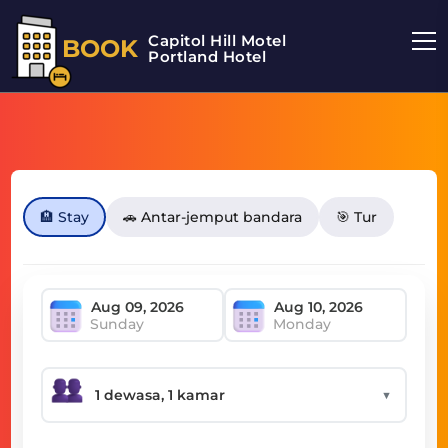
Capitol Hill Motel
BOOK
Portland Hotel
🏨 Stay
🚗 Antar-jemput bandara
🎯 Tur
Sunday
Monday
▼